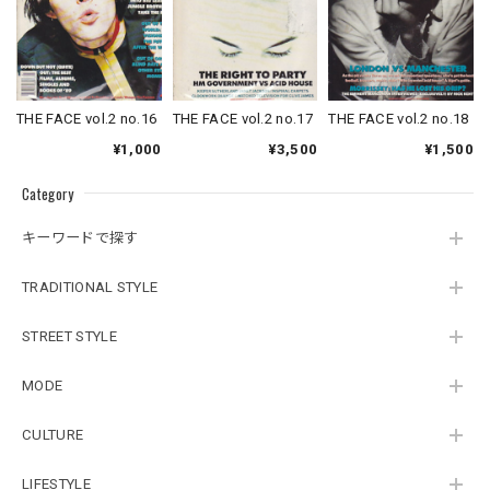
THE FACE vol.2 no.16
THE FACE vol.2 no.17
THE FACE vol.2 no.18
¥1,000
¥3,500
¥1,500
Category
キーワードで探す
TRADITIONAL STYLE
STREET STYLE
MODE
CULTURE
LIFESTYLE