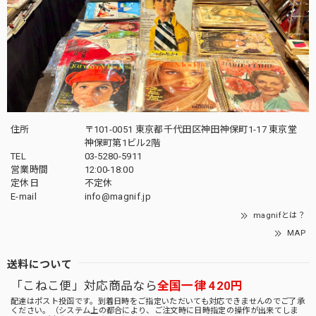
住所
〒101-0051 東京都千代田区神田神保町1-17 東京堂
神保町第1ビル2階
TEL
03-5280-5911
営業時間
12:00-18:00
定休日
不定休
E-mail
info@magnif.jp
magnifとは？
MAP
送料について
「こねこ便」対応商品なら
全国一律 420円
配達はポスト投函です。到着日時をご指定いただいても対応できませんのでご了承
ください。（システム上の都合により、ご注文時に日時指定の操作が出来てしま