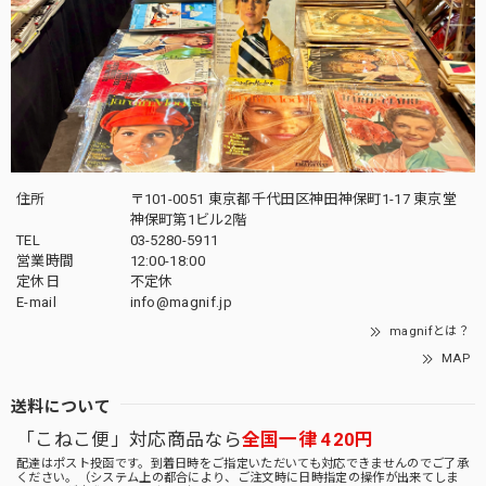
住所
〒101-0051 東京都千代田区神田神保町1-17 東京堂
神保町第1ビル2階
TEL
03-5280-5911
営業時間
12:00-18:00
定休日
不定休
E-mail
info@magnif.jp
magnifとは？
MAP
送料について
「こねこ便」対応商品なら
全国一律 420円
配達はポスト投函です。到着日時をご指定いただいても対応できませんのでご了承
ください。（システム上の都合により、ご注文時に日時指定の操作が出来てしま