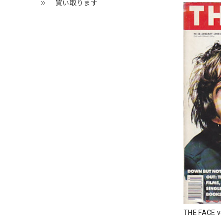
買い取ります
THE FACE v