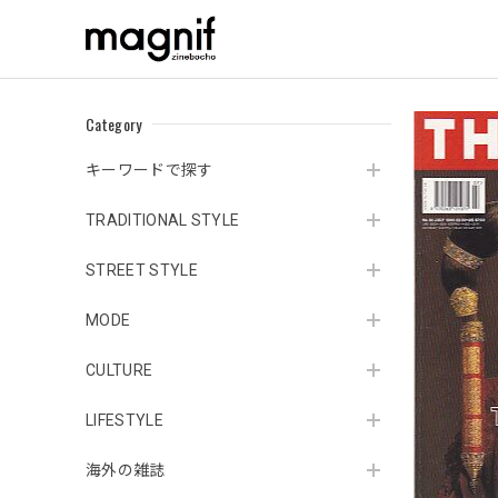
Category
キーワードで探す
TRADITIONAL STYLE
STREET STYLE
MODE
CULTURE
LIFESTYLE
海外の雑誌