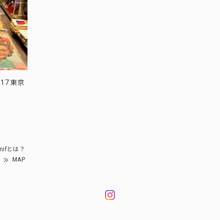
17 東京
nifとは？
MAP