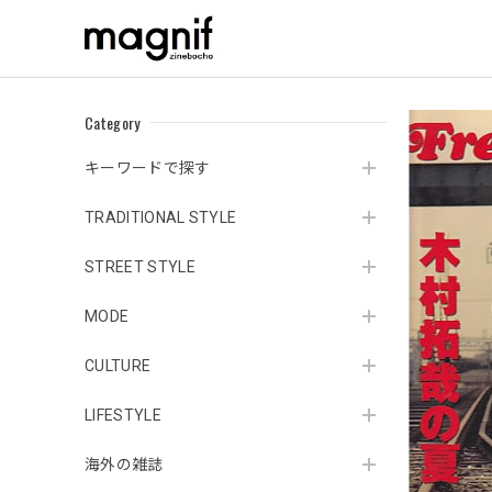
Category
キーワードで探す
TRADITIONAL STYLE
STREET STYLE
MODE
CULTURE
LIFESTYLE
海外の雑誌