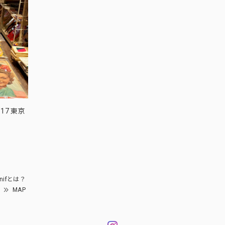
17 東京
nifとは？
MAP