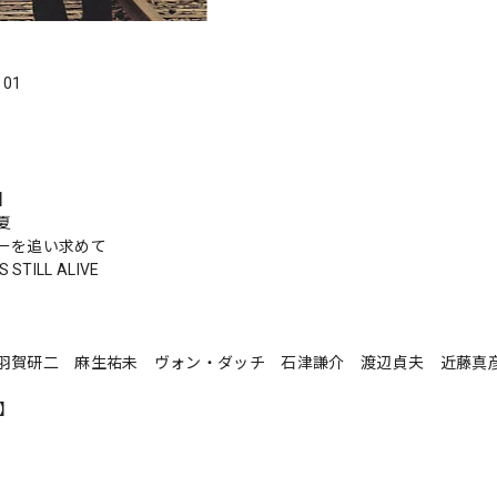
．01
s】
夏
ーを追い求めて
S STILL ALIVE
羽賀研二 麻生祐未 ヴォン・ダッチ 石津謙介 渡辺貞夫 近藤真
n】