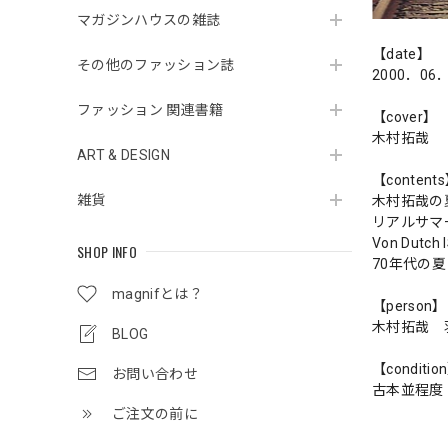
マガジンハウスの雑誌
【date】
その他のファッション誌
2000．06
ファッション 関連書籍
【cover】
木村拓哉
ART & DESIGN
【content
雑貨
木村拓哉の
リアルサマ
Von Dutch I
SHOP INFO
70年代の夏
magnifとは？
【person】
木村拓哉 
BLOG
【conditio
お問い合わせ
古本並程度
ご注文の前に