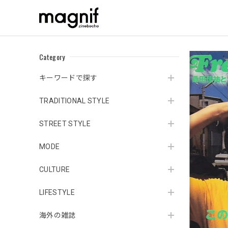
Category
キーワードで探す
TRADITIONAL STYLE
STREET STYLE
MODE
CULTURE
LIFESTYLE
海外の雑誌