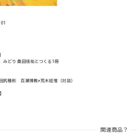
．01
s】
、みどり 桑田佳祐とつくる1冊
田尻種彬 百瀬博教×荒木経惟（対談）
n】
関連商品？