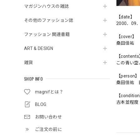
マガジンハウスの雑誌
【date】
その他のファッション誌
2000．09
ファッション 関連書籍
【cover】
桑田佳祐
ART & DESIGN
【content
雑貨
この青い空
【person】
SHOP INFO
桑田佳祐 
magnifとは？
【conditio
古本並程度
BLOG
お問い合わせ
ご注文の前に