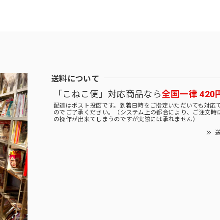
送料について
「こねこ便」対応商品なら
全国一律 420
配達はポスト投函です。到着日時をご指定いただいても対応
のでご了承ください。（システム上の都合により、ご注文時
の操作が出来てしまうのですが実際には承れません）
送