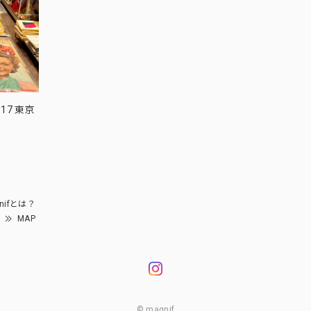
17 東京
nifとは？
MAP
© magnif