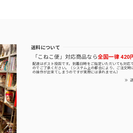
送料について
「こねこ便」対応商品なら
全国一律 420
配達はポスト投函です。到着日時をご指定いただいても対応
のでご了承ください。（システム上の都合により、ご注文時
の操作が出来てしまうのですが実際には承れません）
送