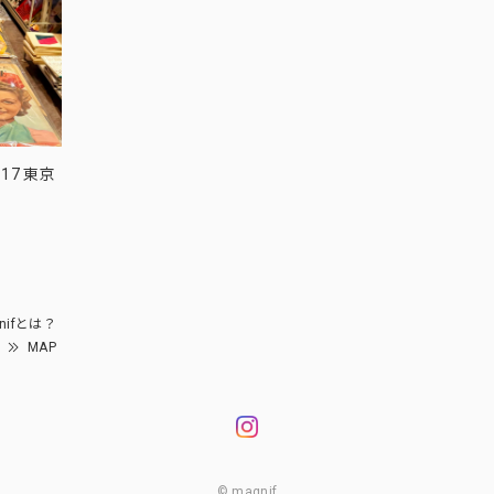
17 東京
nifとは？
MAP
© magnif