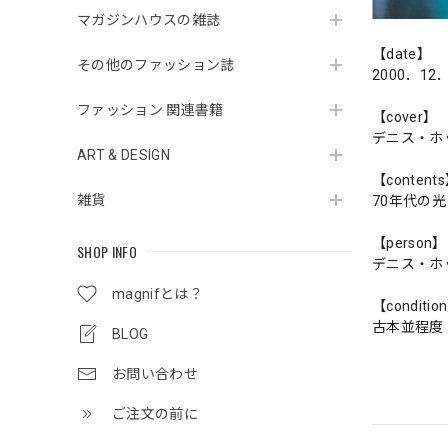
マガジンハウスの雑誌
【date】
その他のファッション誌
2000．12
ファッション 関連書籍
【cover】
デニス・ホ
ART & DESIGN
【content
雑貨
70年代の
【person】
SHOP INFO
デニス・ホ
magnifとは？
【conditio
古本並程度
BLOG
お問い合わせ
ご注文の前に