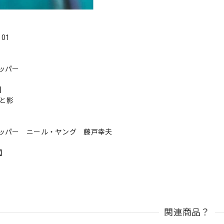
．01
ッパー
s】
光と影
ッパー ニール・ヤング 藤戸幸夫
n】
関連商品？