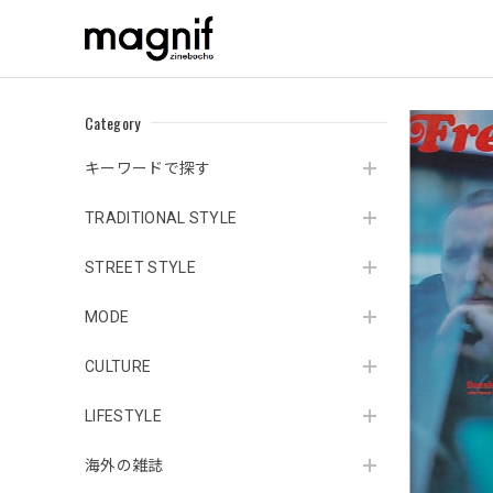
Category
キーワードで探す
TRADITIONAL STYLE
STREET STYLE
MODE
CULTURE
LIFESTYLE
海外の雑誌