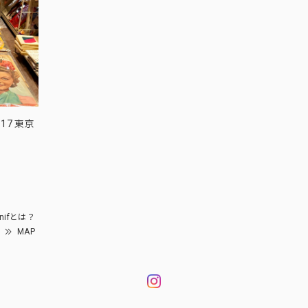
17 東京
nifとは？
MAP