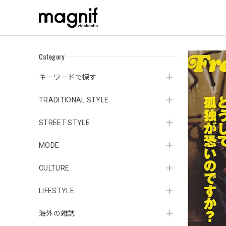
Category
キーワードで探す
TRADITIONAL STYLE
STREET STYLE
MODE
CULTURE
LIFESTYLE
海外の雑誌