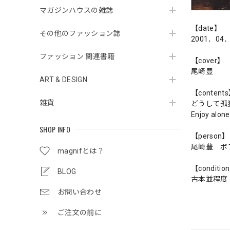
マガジンハウスの雑誌
【date】
その他のファッション誌
2001．04
ファッション 関連書籍
【cover】
尾崎豊
ART & DESIGN
【content
雑貨
どうして孤
Enjoy al
SHOP INFO
【person】
尾崎豊 ボ
magnifとは？
【conditio
BLOG
古本並程度
お問い合わせ
ご注文の前に