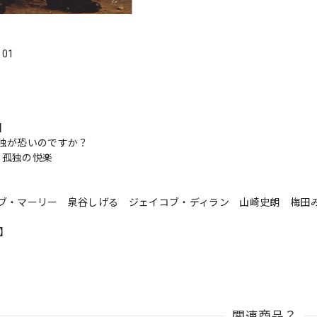
．01
s】
独が恐いのですか？
one 孤独の悦楽
ブ・マーリー 泉谷しげる ジェイコブ・ディラン 山崎史朗 梅田
n】
関連商品？