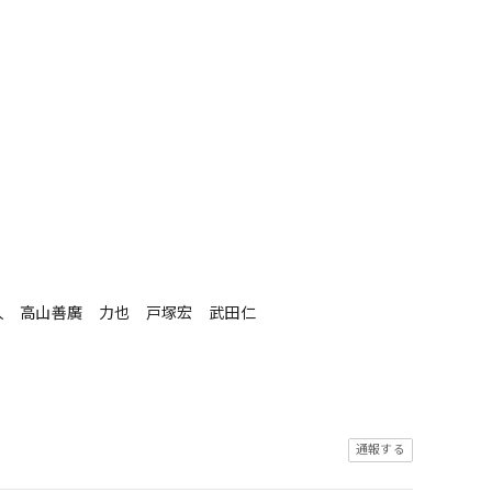
人 高山善廣 力也 戸塚宏 武田仁
通報する