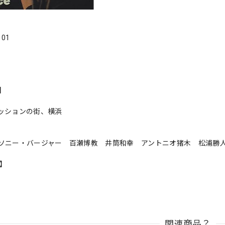
．01
s】
ッションの街、横浜
ソニー・バージャー 百瀬博教 井筒和幸 アントニオ猪木 松浦勝
n】
関連商品？