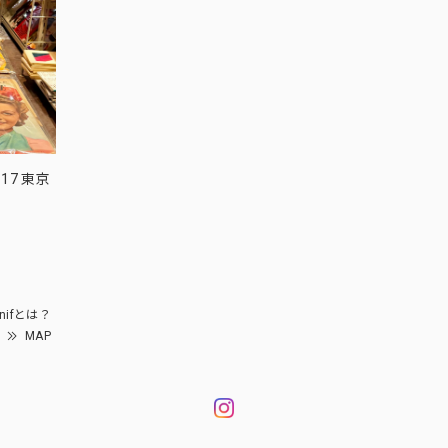
17 東京
nifとは？
MAP