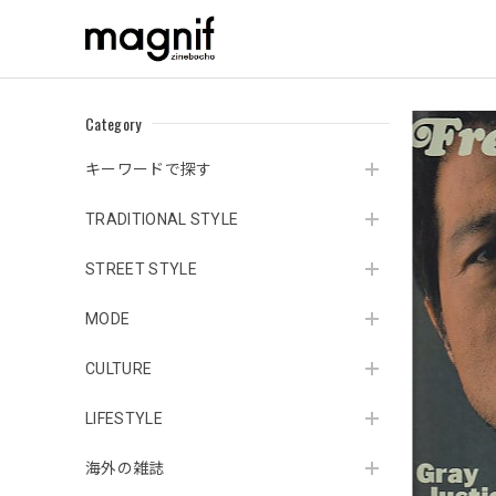
Category
キーワードで探す
TRADITIONAL STYLE
STREET STYLE
MODE
CULTURE
LIFESTYLE
海外の雑誌