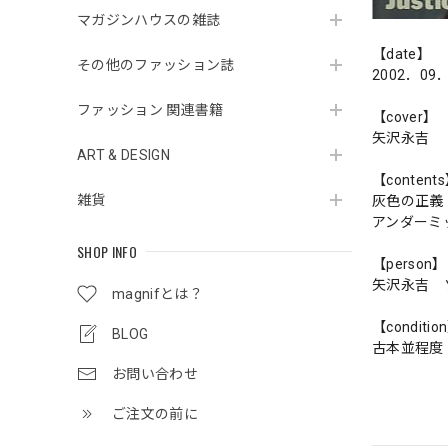
マガジンハウスの雑誌
【date】
その他のファッション誌
2002．09
ファッション 関連書籍
【cover】
矢沢永吉
ART & DESIGN
【content
雑貨
灰色の正義
アンダーミ
SHOP INFO
【person】
矢沢永吉 
magnifとは？
【conditio
BLOG
古本並程度
お問い合わせ
ご注文の前に