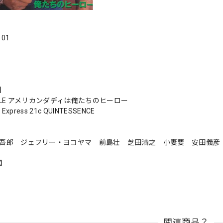
．01
s】
STYLE アメリカンダディは俺たちのヒーロー
y Express 21c QUINTESSENCE
高橋吾郎 ジェフリー・ヨコヤマ 前島壮 芝田満之 小妻要 安田義
n】
関連商品？