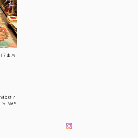
17 東京
nifとは？
MAP