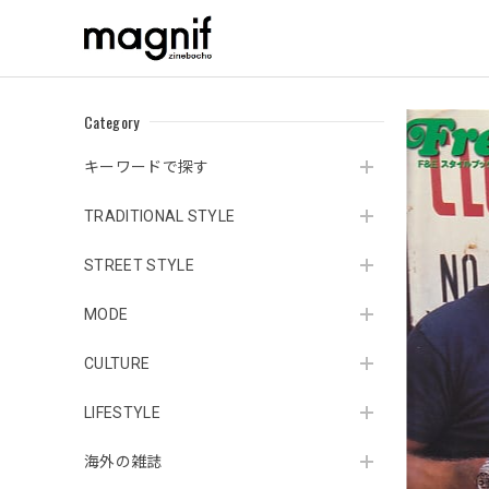
Category
キーワードで探す
TRADITIONAL STYLE
STREET STYLE
MODE
CULTURE
LIFESTYLE
海外の雑誌