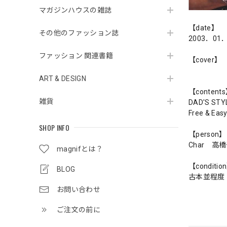
マガジンハウスの雑誌
【date】
その他のファッション誌
2003．01
ファッション 関連書籍
【cover】
ART & DESIGN
【content
雑貨
DAD'S 
Free & Eas
SHOP INFO
【person】
Char 
magnifとは？
【conditio
BLOG
古本並程度
お問い合わせ
ご注文の前に