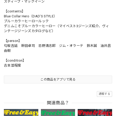
スティーブ・マックイーン
【contents】
Blue Collar Hero（DAD'S STYLE）
ブルーカラーヒーロールック
デニムこそブルーカラーヒーロー（マイベスト3ジーンズ紹介、ヴィ
ンテージジーンズカタログなど）
【person】
匂坂吉延 幹田卓司 忌野清志郎 ジム・オラーテ 鈴木誠 油井昌
由樹
【condition】
古本並程度
この商品をアプリで見る
通報する
関連商品？