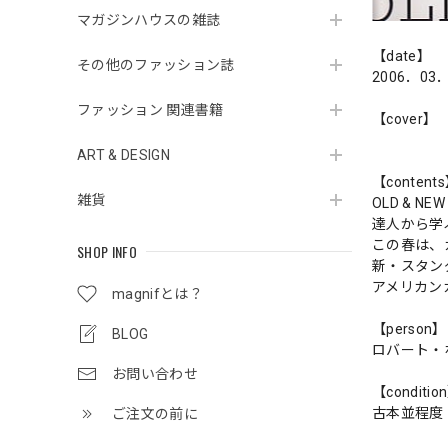
マガジンハウスの雑誌
【date】
その他のファッション誌
2006．03
ファッション 関連書籍
【cover】
ART & DESIGN
【content
雑貨
OLD & NEW
達人から学
この春は、
SHOP INFO
新・スタン
アメリカン
magnifとは？
【person】
BLOG
ロバート・
お問い合わせ
【conditio
古本並程度
ご注文の前に