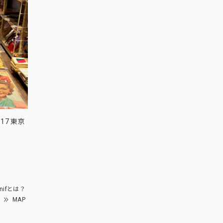
17 東京
nifとは？
MAP