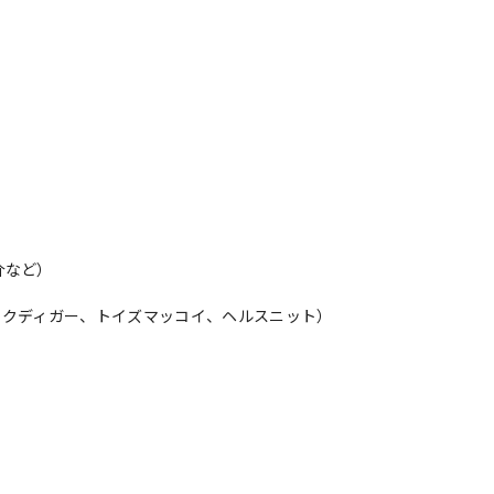
介など）
ックディガー、トイズマッコイ、ヘルスニット）