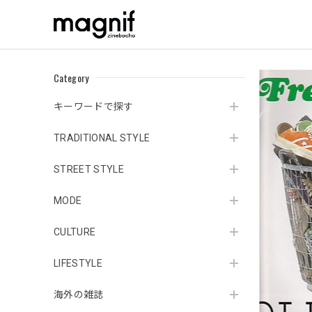
Category
キーワードで探す
TRADITIONAL STYLE
STREET STYLE
MODE
CULTURE
LIFESTYLE
海外の雑誌