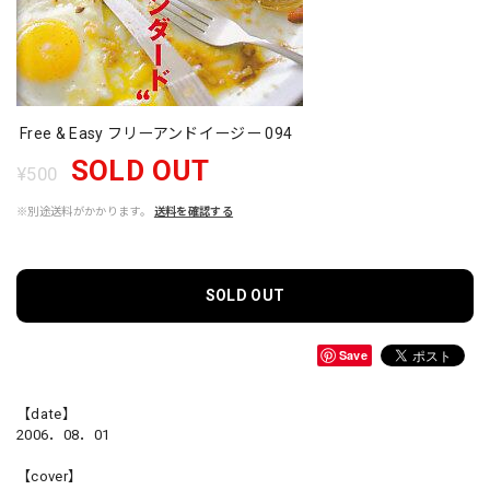
Free & Easy フリーアンドイージー 094
SOLD OUT
¥500
※別途送料がかかります。
送料を確認する
SOLD OUT
Save
【date】
2006．08．01
【cover】