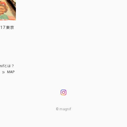
17 東京
nifとは？
MAP
© magnif