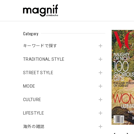
Category
キーワードで探す
TRADITIONAL STYLE
STREET STYLE
MODE
CULTURE
LIFESTYLE
海外の雑誌