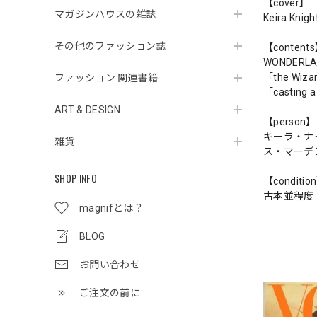
【cover】
マガジンハウスの雑誌
Keira Knigh
その他のファッション誌
【content
WONDERLAN
「the Wizar
ファッション 関連書籍
「casting a
ART & DESIGN
【person】
キーラ・ナ
雑貨
ス・マーデ
SHOP INFO
【conditio
古本並程度
magnifとは？
BLOG
お問い合わせ
ご注文の前に