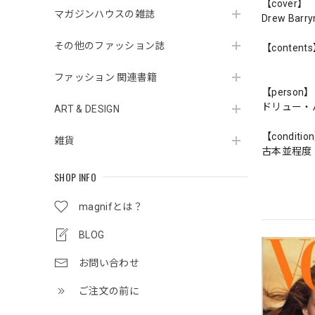
【cover】
マガジンハウスの雑誌
Drew Barr
その他のファッション誌
【content
ファッション 関連書籍
【person】
ドリュー・
ART & DESIGN
【conditio
雑貨
古本並程度
SHOP INFO
magnifとは？
BLOG
お問い合わせ
ご注文の前に