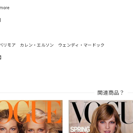
ymore
s】
バリモア カレン・エルソン ウェンディ・マードック
n】
関連商品？