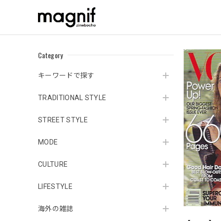
Category
キーワードで探す
TRADITIONAL STYLE
STREET STYLE
MODE
CULTURE
LIFESTYLE
海外の雑誌