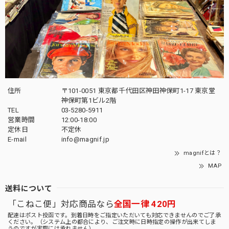
住所
〒101-0051 東京都千代田区神田神保町1-17 東京堂
神保町第1ビル2階
TEL
03-5280-5911
営業時間
12:00-18:00
定休日
不定休
E-mail
info@magnif.jp
magnifとは？
MAP
送料について
「こねこ便」対応商品なら
全国一律 420円
配達はポスト投函です。到着日時をご指定いただいても対応できませんのでご了承
ください。（システム上の都合により、ご注文時に日時指定の操作が出来てしま
うのですが実際には承れません）