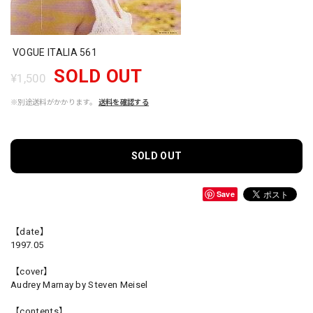
VOGUE ITALIA 561
SOLD OUT
¥1,500
※別途送料がかかります。
送料を確認する
SOLD OUT
Save
【date】
1997.05
【cover】
Audrey Marnay by Steven Meisel
【contents】