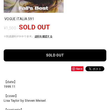
VOGUE ITALIA 591
SOLD OUT
¥1,500
※別途送料がかかります。
送料を確認する
SOLD OUT
Save
【date】
1999.11
【cover】
Lisa Taylor by Steven Meisel
【contents】