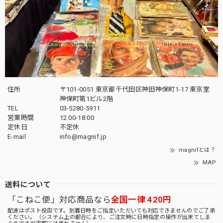
住所
〒101-0051 東京都千代田区神田神保町1-17 東京堂
神保町第1ビル2階
TEL
03-5280-5911
営業時間
12:00-18:00
定休日
不定休
E-mail
info@magnif.jp
magnifとは？
MAP
送料について
「こねこ便」対応商品なら
全国一律 420円
配達はポスト投函です。到着日時をご指定いただいても対応できませんのでご了承
ください。（システム上の都合により、ご注文時に日時指定の操作が出来てしま