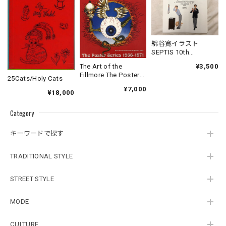
綿谷寛イラスト
SEPTIS 10th
Anniversary Calendar
¥3,500
The Art of the
2012
Fillmore The Poster
25Cats/Holy Cats
Series 1966-1971
¥7,000
¥18,000
Category
キーワードで探す
TRADITIONAL STYLE
STREET STYLE
MODE
CULTURE