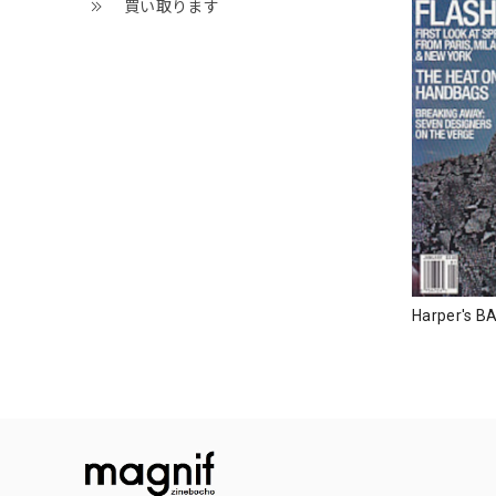
買い取ります
Harper's B