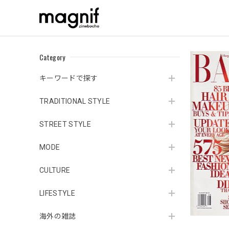
Category
キーワードで探す
TRADITIONAL STYLE
STREET STYLE
MODE
CULTURE
LIFESTYLE
海外の雑誌