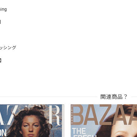
ing
s】
ッシング
n】
関連商品？