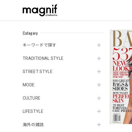
Category
キーワードで探す
TRADITIONAL STYLE
STREET STYLE
MODE
CULTURE
LIFESTYLE
海外の雑誌