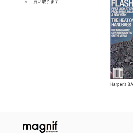
買い取ります
Harper's B