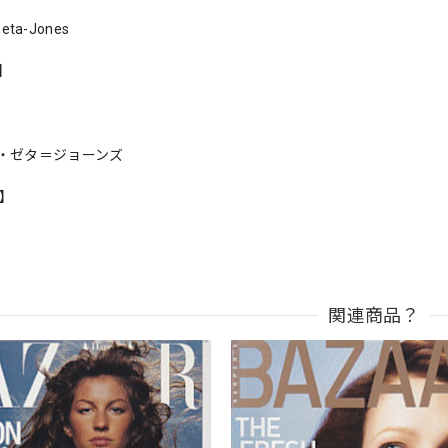
Zeta-Jones
s】
・ゼタ＝ジョーンズ
n】
関連商品？