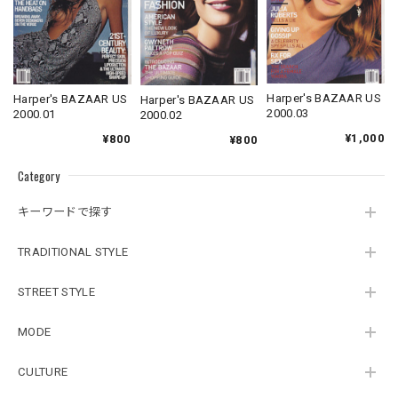
Harper's BAZAAR US
Harper's BAZAAR US
Harper's BAZAAR US
2000.03
2000.01
2000.02
¥1,000
¥800
¥800
Category
キーワードで探す
TRADITIONAL STYLE
STREET STYLE
MODE
CULTURE