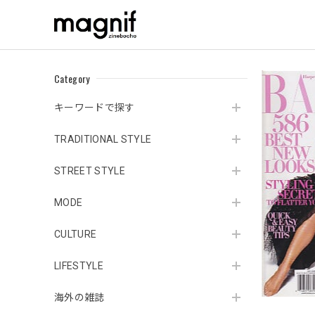
Category
キーワードで探す
TRADITIONAL STYLE
STREET STYLE
MODE
CULTURE
LIFESTYLE
海外の雑誌