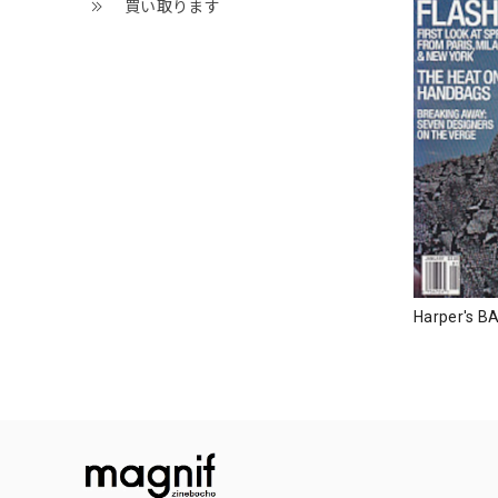
買い取ります
Harper's B