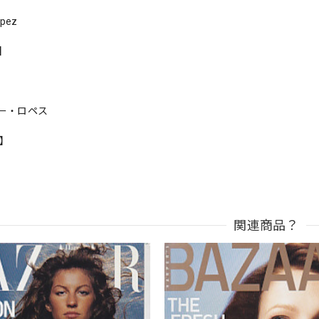
opez
s】
ー・ロペス
n】
関連商品？