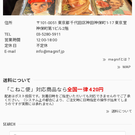
住所
〒101-0051 東京都千代田区神田神保町1-17 東京堂
神保町第1ビル2階
TEL
03-5280-5911
営業時間
12:00-18:00
定休日
不定休
E-mail
info@magnif.jp
magnifとは？
MAP
送料について
「こねこ便」対応商品なら
全国一律 420円
配達はポスト投函です。到着日時をご指定いただいても対応できませんのでご了承
ください。（システム上の都合により、ご注文時に日時指定の操作が出来てしま
うのですが実際には承れません）
送料について
SEARCH