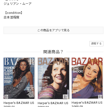
ジュリアン・ムーア
【condition】
古本並程度
この商品をアプリで見る
通報する
関連商品？
Harper's BAZAAR US
Harper's BAZAAR US
Harper's BAZAAR US
2000.03
2000.01