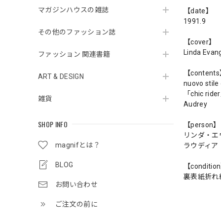
マガジンハウスの雑誌
【date】
1991.9
その他のファッション誌
【cover】
Linda Evang
ファッション 関連書籍
【content
ART & DESIGN
nuovo stile 
「chic ride
雑貨
Audrey
SHOP INFO
【person】
リンダ・エ
magnifとは？
ラウディア
BLOG
【conditio
裏表紙折れ
お問い合わせ
ご注文の前に