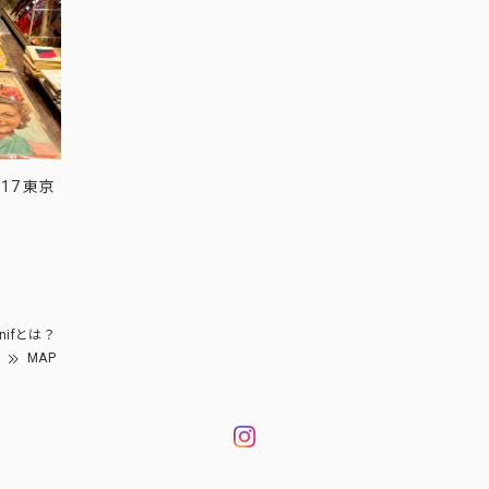
17 東京
nifとは？
MAP