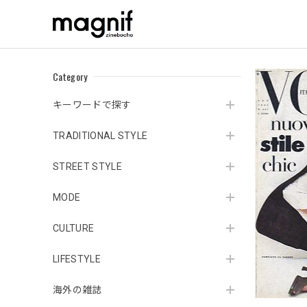
Category
キーワードで探す
TRADITIONAL STYLE
STREET STYLE
MODE
CULTURE
LIFESTYLE
海外の雑誌