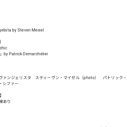
elista by Steven Meisel
s】
chic
r」by Patrick Demarchelier
ヴァンジェリスタ スティーヴン・マイゼル（photo） パトリック・
・シファー
n】
線あり