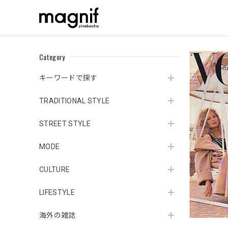
Category
キーワードで探す
TRADITIONAL STYLE
STREET STYLE
MODE
CULTURE
LIFESTYLE
海外の雑誌