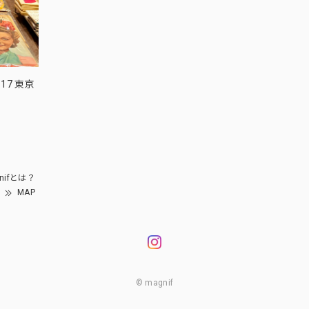
17 東京
nifとは？
MAP
© magnif