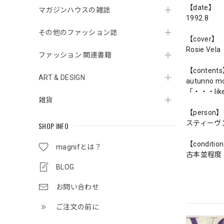
【date】
マガジンハウスの雑誌
1992.8
その他のファッション誌
【cover】
Rosie Vela
ファッション 関連書籍
【content
ART & DESIGN
autunno mo
「・・・like
雑貨
【person】
スティーヴ
SHOP INFO
【conditio
magnifとは？
古本並程度
BLOG
お問い合わせ
ご注文の前に