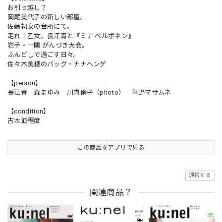
お引っ越し？
岡尾美代子の新しい部屋。
佐藤初女の台所にて。
走れ！乙女。長江青と『ミナ ペルポネン』
岩手・一関 がんづき大会。
ふんどしで過ごす日々。
佐々木美穂のバッグ・ナナヘンゲ
【person】
長江青 森まゆみ 川内倫子（photo） 草野マサムネ
【condition】
古本並程度
この商品をアプリで見る
通報する
関連商品？