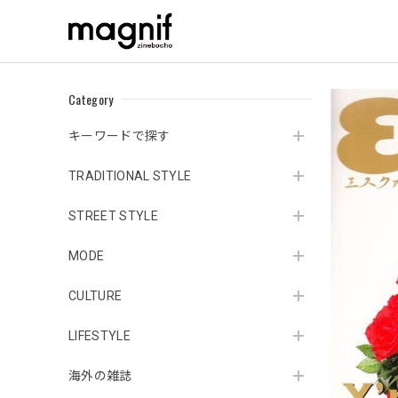
Category
キーワードで探す
TRADITIONAL STYLE
STREET STYLE
MODE
CULTURE
LIFESTYLE
海外の雑誌