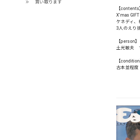
買い取ります
【content
X'mas GIFT
ケネディ、
3人のえり
【person】
土光敏夫 
【conditio
古本並程度