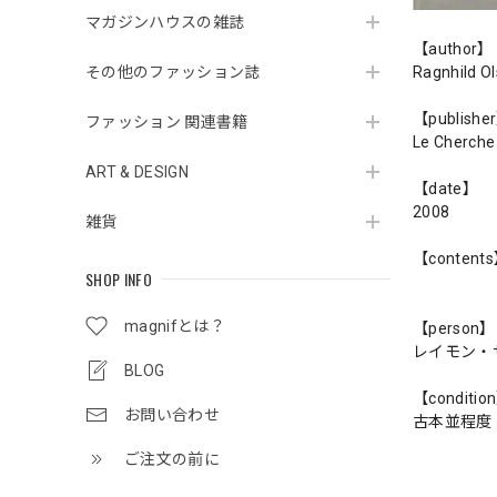
マガジンハウスの雑誌
【author】
その他のファッション誌
Ragnhild O
【publishe
ファッション 関連書籍
Le Cherche
ART & DESIGN
【date】
2008
雑貨
【content
SHOP INFO
magnifとは？
【person】
レイモン・
BLOG
【conditio
お問い合わせ
古本並程度
ご注文の前に