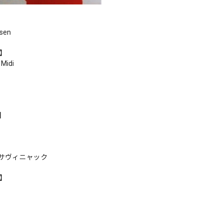
lsen
r】
 Midi
s】
サヴィニャック
n】