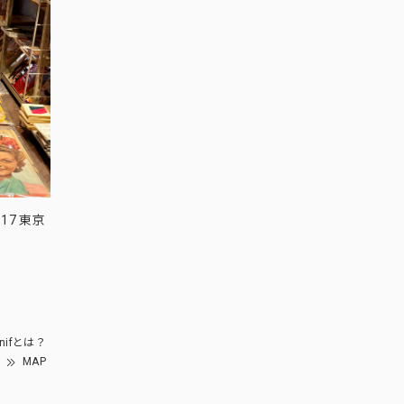
17 東京
nifとは？
MAP