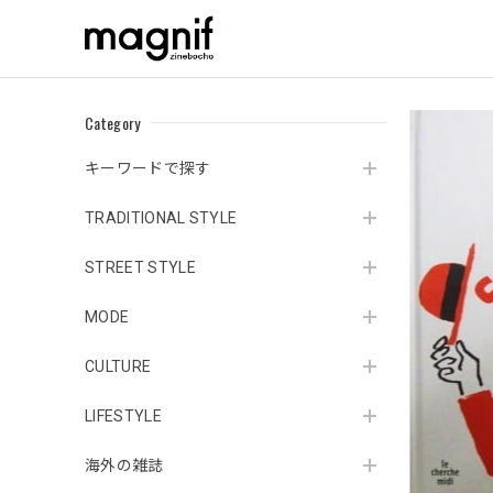
Category
キーワードで探す
TRADITIONAL STYLE
STREET STYLE
MODE
CULTURE
LIFESTYLE
海外の雑誌