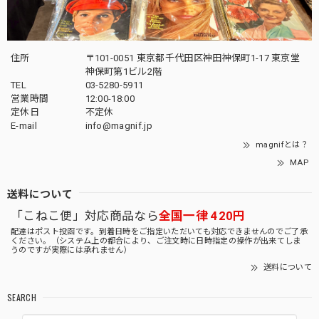
住所
〒101-0051 東京都千代田区神田神保町1-17 東京堂
神保町第1ビル2階
TEL
03-5280-5911
営業時間
12:00-18:00
定休日
不定休
E-mail
info@magnif.jp
magnifとは？
MAP
送料について
「こねこ便」対応商品なら
全国一律 420円
配達はポスト投函です。到着日時をご指定いただいても対応できませんのでご了承
ください。（システム上の都合により、ご注文時に日時指定の操作が出来てしま
うのですが実際には承れません）
送料について
SEARCH