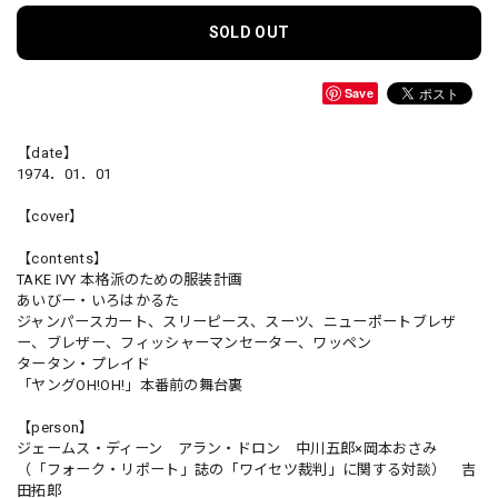
SOLD OUT
Save
【date】
1974．01．01
【cover】
【contents】
TAKE IVY 本格派のための服装計画
あいびー・いろはかるた
ジャンパースカート、スリーピース、スーツ、ニューポートブレザ
ー、ブレザー、フィッシャーマンセーター、ワッペン
タータン・プレイド
「ヤングOH!OH!」本番前の舞台裏
【person】
ジェームス・ディーン アラン・ドロン 中川五郎×岡本おさみ
（「フォーク・リポート」誌の「ワイセツ裁判」に関する対談） 吉
田拓郎