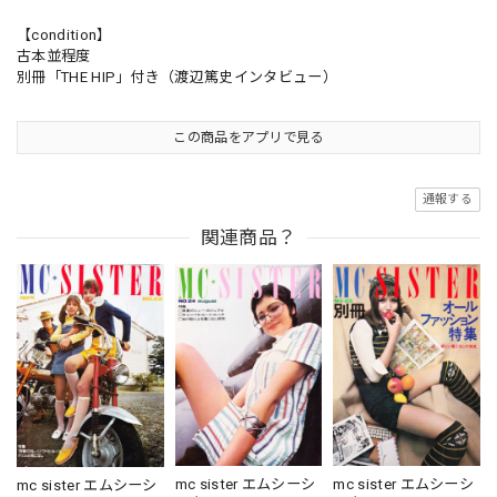
【condition】
古本並程度
別冊「THE HIP」付き（渡辺篤史インタビュー）
この商品をアプリで見る
通報する
関連商品？
mc sister エムシーシ
mc sister エムシーシ
mc sister エムシーシ