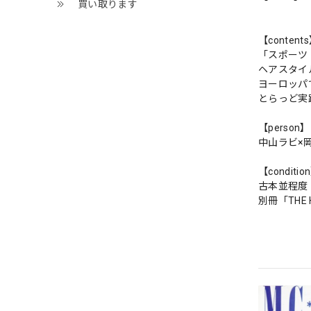
買い取ります
【content
「スポーツ
ヘアスタイ
ヨーロッパ
とらっど実
【person】
中山ラビ×
【conditio
古本並程度
別冊「THE