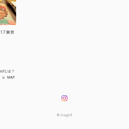
17 東京
nifとは？
MAP
© magnif