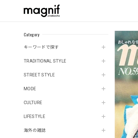
Category
キーワードで探す
TRADITIONAL STYLE
STREET STYLE
MODE
CULTURE
LIFESTYLE
海外の雑誌