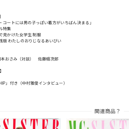
s】
・コートには男の子っぽい着方がいちばん決まる」
ル特集
で見かけた女学生 制服
践版 わたしのおりじなるあいびい
岡本おさみ（対談） 佐藤蛾次郎
n】
 HIP」付き（中村雅俊インタビュー）
関連商品？