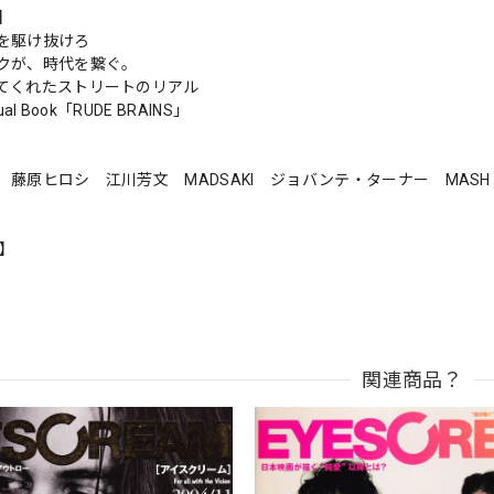
s】
を駆け抜けろ
クが、時代を繋ぐ。
てくれたストリートのリアル
isual Book「RUDE BRAINS」
 藤原ヒロシ 江川芳文 MADSAKI ジョバンテ・ターナー MA
n】
関連商品？