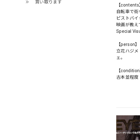
買い取ります
【content
自転車で街
ピストバイ
映画が教え
Special V
【person】
立花ハジメ
ェ。
【conditio
古本並程度