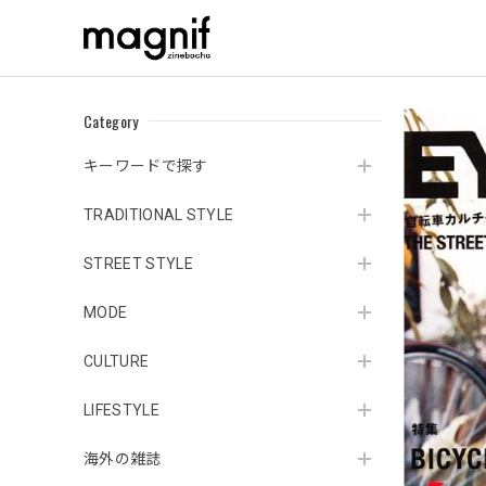
Category
キーワードで探す
TRADITIONAL STYLE
STREET STYLE
MODE
CULTURE
LIFESTYLE
海外の雑誌