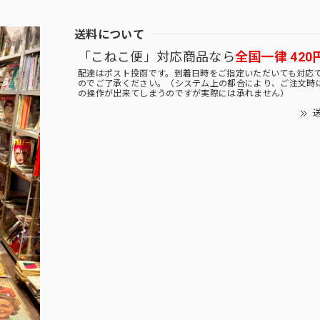
送料について
「こねこ便」対応商品なら
全国一律 420
配達はポスト投函です。到着日時をご指定いただいても対応
のでご了承ください。（システム上の都合により、ご注文時
の操作が出来てしまうのですが実際には承れません）
送