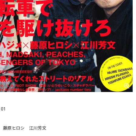
．01
 藤原ヒロシ 江川芳文