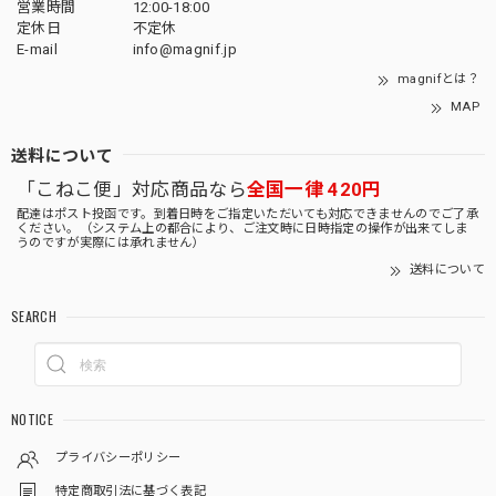
営業時間
12:00-18:00
定休日
不定休
E-mail
info@magnif.jp
magnifとは？
MAP
送料について
「こねこ便」対応商品なら
全国一律 420円
配達はポスト投函です。到着日時をご指定いただいても対応できませんのでご了承
ください。（システム上の都合により、ご注文時に日時指定の操作が出来てしま
うのですが実際には承れません）
送料について
SEARCH
NOTICE
プライバシーポリシー
特定商取引法に基づく表記