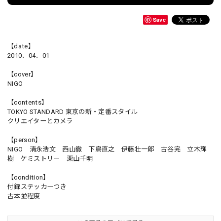
Save
【date】
2010．04．01
【cover】
NIGO
【contents】
TOKYO STANDARD 東京の新・定番スタイル
クリエイターとカメラ
【person】
NIGO 清永浩文 西山徹 下鳥直之 伊藤壮一郎 古谷完 立木輝
樹 ケミストリー 栗山千明
【condition】
付録ステッカーつき
古本並程度