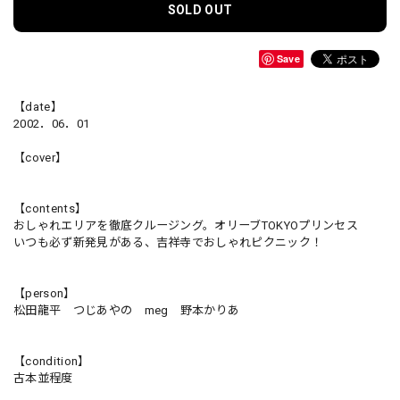
SOLD OUT
Save
【date】
2002．06．01
【cover】
【contents】
おしゃれエリアを徹底クルージング。オリーブTOKYOプリンセス
いつも必ず新発見がある、吉祥寺でおしゃれピクニック！
【person】
松田龍平 つじあやの meg 野本かりあ
【condition】
古本並程度