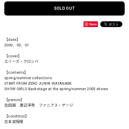
SOLD OUT
Save
【date】
2003．03．01
【cover】
エリーズ・クロンベ
【contents】
spring/summer collections
START FROM ZERO JUNYA WATANABE
SHOW GIRLS Backstage at the spring/summer 2003 shows
【person】
会田誠 渡辺淳弥 ファニアス・ゲージ
【condition】
古本並程度