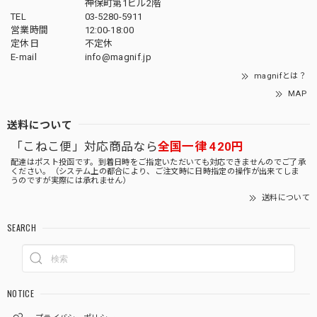
神保町第1ビル2階
TEL
03-5280-5911
営業時間
12:00-18:00
定休日
不定休
E-mail
info@magnif.jp
magnifとは？
MAP
送料について
「こねこ便」対応商品なら
全国一律 420円
配達はポスト投函です。到着日時をご指定いただいても対応できませんのでご了承
ください。（システム上の都合により、ご注文時に日時指定の操作が出来てしま
うのですが実際には承れません）
送料について
SEARCH
NOTICE