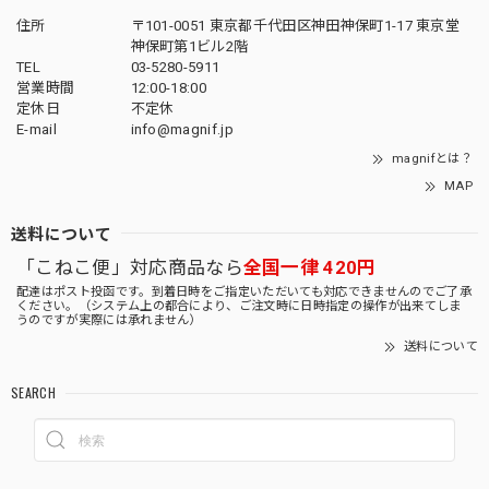
住所
〒101-0051 東京都千代田区神田神保町1-17 東京堂
神保町第1ビル2階
TEL
03-5280-5911
営業時間
12:00-18:00
定休日
不定休
E-mail
info@magnif.jp
magnifとは？
MAP
送料について
「こねこ便」対応商品なら
全国一律 420円
配達はポスト投函です。到着日時をご指定いただいても対応できませんのでご了承
ください。（システム上の都合により、ご注文時に日時指定の操作が出来てしま
うのですが実際には承れません）
送料について
SEARCH