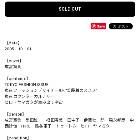
SOLD OUT
Save
【date】
2005．10．01
【cover】
成宮寛貴
【contents】
TOKYO FASHION ISSUE
東京ファッションデザイナー9人“普段着のススメ”
東京カウンターカルチャー
ヒロ・ヤマガタが生み出す宇宙
【person】
成宮寛貴 黒田雄一 福田春美 田中了 伊藤壮一郎 森永邦彦 中
西妙佳 HIRO 熊谷東子 トゥートム ヒロ・ヤマガタ
【condition】