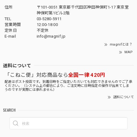
住所
〒101-0051 東京都千代田区神田神保町1-17 東京堂
神保町第1ビル2階
TEL
03-5280-5911
営業時間
12:00-18:00
定休日
不定休
E-mail
info@magnif.jp
magnifとは？
MAP
送料について
「こねこ便」対応商品なら
全国一律 420円
配達はポスト投函です。到着日時をご指定いただいても対応できませんのでご了承
ください。（システム上の都合により、ご注文時に日時指定の操作が出来てしま
うのですが実際には承れません）
送料について
SEARCH