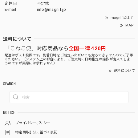
定休日
不定休
E-mail
info@magnif.jp
magnifとは？
MAP
送料について
「こねこ便」対応商品なら
全国一律 420円
配達はポスト投函です。到着日時をご指定いただいても対応できませんのでご了承
ください。（システム上の都合により、ご注文時に日時指定の操作が出来てしま
うのですが実際には承れません）
送料について
SEARCH
NOTICE
プライバシーポリシー
特定商取引法に基づく表記