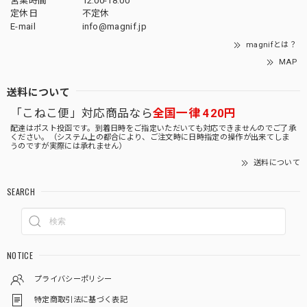
営業時間
12:00-18:00
定休日
不定休
E-mail
info@magnif.jp
magnifとは？
MAP
送料について
「こねこ便」対応商品なら
全国一律 420円
配達はポスト投函です。到着日時をご指定いただいても対応できませんのでご了承
ください。（システム上の都合により、ご注文時に日時指定の操作が出来てしま
うのですが実際には承れません）
送料について
SEARCH
NOTICE
プライバシーポリシー
特定商取引法に基づく表記