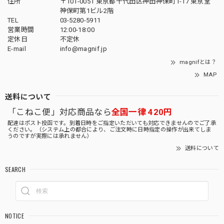
住所
〒101-0051 東京都千代田区神田神保町1-17 東京堂
神保町第1ビル2階
TEL
03-5280-5911
営業時間
12:00-18:00
定休日
不定休
E-mail
info@magnif.jp
magnifとは？
MAP
送料について
「こねこ便」対応商品なら
全国一律 420円
配達はポスト投函です。到着日時をご指定いただいても対応できませんのでご了承
ください。（システム上の都合により、ご注文時に日時指定の操作が出来てしま
うのですが実際には承れません）
送料について
SEARCH
NOTICE