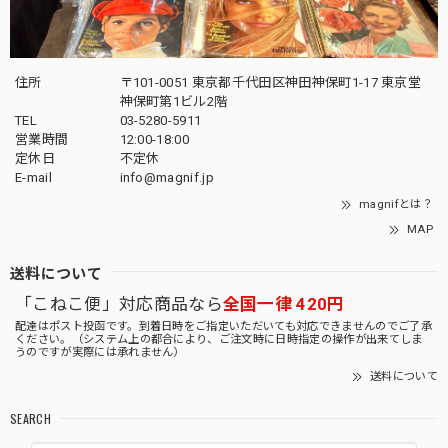
住所
〒101-0051 東京都千代田区神田神保町1-17 東京堂
神保町第1ビル2階
TEL
03-5280-5911
営業時間
12:00-18:00
定休日
不定休
E-mail
info@magnif.jp
magnifとは？
MAP
送料について
「こねこ便」対応商品なら
全国一律 420円
配達はポスト投函です。到着日時をご指定いただいても対応できませんのでご了承
ください。（システム上の都合により、ご注文時に日時指定の操作が出来てしま
うのですが実際には承れません）
送料について
SEARCH