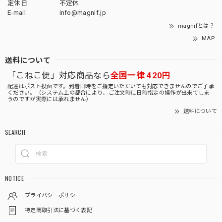
定休日
不定休
E-mail
info@magnif.jp
magnifとは？
MAP
送料について
「こねこ便」対応商品なら
全国一律 420円
配達はポスト投函です。到着日時をご指定いただいても対応できませんのでご了承
ください。（システム上の都合により、ご注文時に日時指定の操作が出来てしま
うのですが実際には承れません）
送料について
SEARCH
NOTICE
プライバシーポリシー
特定商取引法に基づく表記