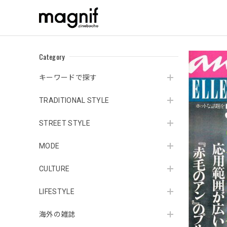
Category
キーワードで探す
TRADITIONAL STYLE
STREET STYLE
MODE
CULTURE
LIFESTYLE
海外の雑誌