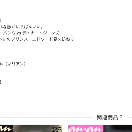
s】
ルな服がいちばんいい。
パンツ vs ディナー・ジーンズ
ン』のプリンス・エドワード島を訪ねて
本（マリアン）
n】
関連商品？