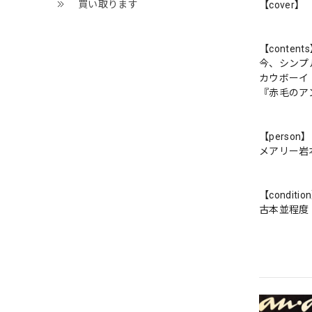
買い取ります
【cover】
【content
今、シンプ
カウボーイ・
『赤毛のア
【person】
メアリー岩
【conditio
古本並程度