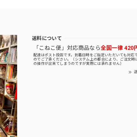
送料について
「こねこ便」対応商品なら
全国一律 420
配達はポスト投函です。到着日時をご指定いただいても対応
のでご了承ください。（システム上の都合により、ご注文時
の操作が出来てしまうのですが実際には承れません）
送