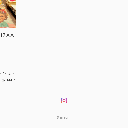
17 東京
nifとは？
MAP
© magnif