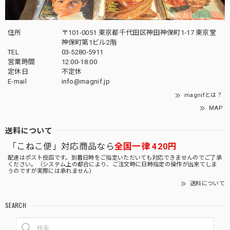
住所
〒101-0051 東京都千代田区神田神保町1-17 東京堂
神保町第1ビル2階
TEL
03-5280-5911
営業時間
12:00-18:00
定休日
不定休
E-mail
info@magnif.jp
magnifとは？
MAP
送料について
「こねこ便」対応商品なら
全国一律 420円
配達はポスト投函です。到着日時をご指定いただいても対応できませんのでご了承
ください。（システム上の都合により、ご注文時に日時指定の操作が出来てしま
うのですが実際には承れません）
送料について
SEARCH