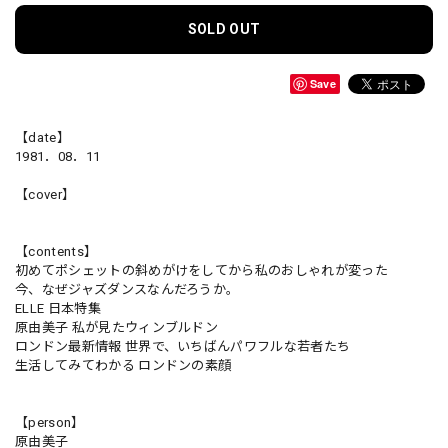
SOLD OUT
Save
【date】
1981．08．11
【cover】
【contents】
初めてポシェットの斜めがけをしてから私のおしゃれが変った
今、なぜジャズダンスなんだろうか。
ELLE 日本特集
原由美子 私が見たウィンブルドン
ロンドン最新情報 世界で、いちばんパワフルな若者たち
生活してみてわかる ロンドンの素顔
【person】
原由美子