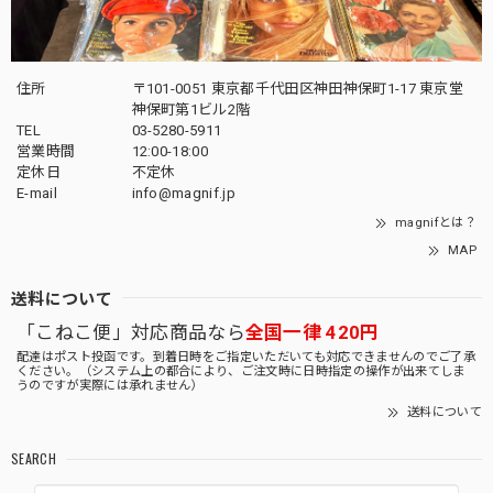
住所
〒101-0051 東京都千代田区神田神保町1-17 東京堂
神保町第1ビル2階
TEL
03-5280-5911
営業時間
12:00-18:00
定休日
不定休
E-mail
info@magnif.jp
magnifとは？
MAP
送料について
「こねこ便」対応商品なら
全国一律 420円
配達はポスト投函です。到着日時をご指定いただいても対応できませんのでご了承
ください。（システム上の都合により、ご注文時に日時指定の操作が出来てしま
うのですが実際には承れません）
送料について
SEARCH