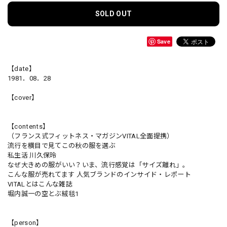
SOLD OUT
Save
【date】
1981．08．28
【cover】
【contents】
（フランス式フィットネス・マガジンVITAL全面提携）
流行を横目で見てこの秋の服を選ぶ
私生活 川久保玲
なぜ大きめの服がいい？いま、流行感覚は「サイズ離れ」。
こんな服が売れてます 人気ブランドのインサイド・レポート
VITALとはこんな雑誌
堀内誠一の空とぶ絨毯1
【person】