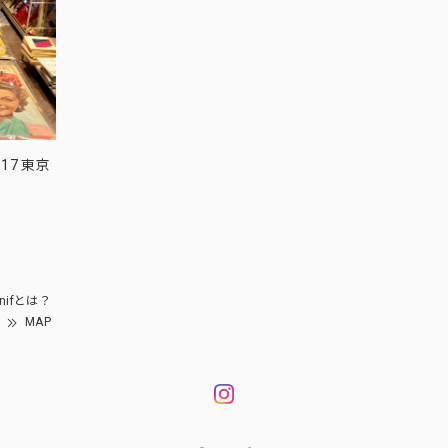
17 東京
nifとは？
MAP