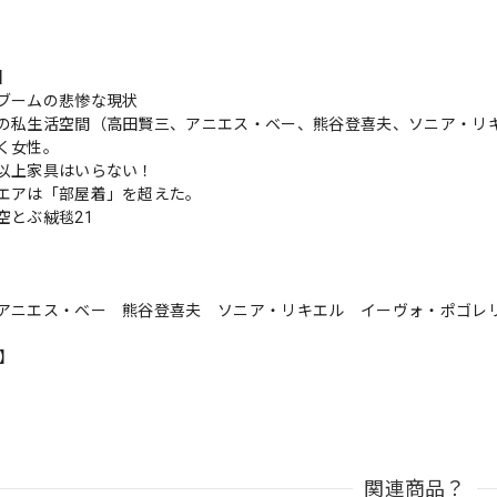
s】
ブームの悲惨な現状
の私生活空間（高田賢三、アニエス・ベー、熊谷登喜夫、ソニア・リキ
く女性。
以上家具はいらない！
エアは「部屋着」を超えた。
空とぶ絨毯21
アニエス・ベー 熊谷登喜夫 ソニア・リキエル イーヴォ・ポゴレ
n】
関連商品？