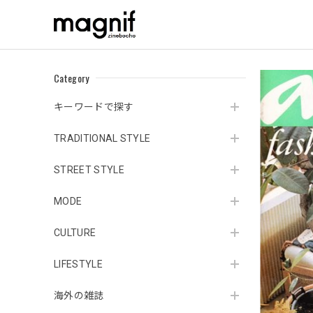
Category
キーワードで探す
TRADITIONAL STYLE
STREET STYLE
MODE
CULTURE
LIFESTYLE
海外の雑誌