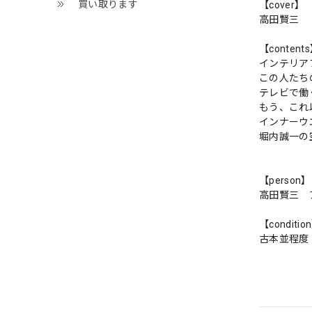
買い取ります
【cover】
高田賢三
【content
インテリア
この人たち
テレビで働
もう、これ
インナーウ
堀内誠一の
【person】
高田賢三 
【conditio
古本並程度