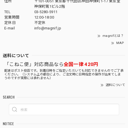
住所
〒101-0051 東京都千代田区神田神保町1-17 東京堂
神保町第1ビル2階
TEL
03-5280-5911
営業時間
12:00-18:00
定休日
不定休
E-mail
info@magnif.jp
magnifとは？
MAP
送料について
「こねこ便」対応商品なら
全国一律 420円
配達はポスト投函です。到着日時をご指定いただいても対応できませんのでご了承
ください。（システム上の都合により、ご注文時に日時指定の操作が出来てしま
うのですが実際には承れません）
送料について
SEARCH
NOTICE