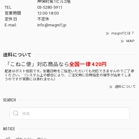
神保町第1ビル2階
TEL
03-5280-5911
営業時間
12:00-18:00
定休日
不定休
E-mail
info@magnif.jp
magnifとは？
MAP
送料について
「こねこ便」対応商品なら
全国一律 420円
配達はポスト投函です。到着日時をご指定いただいても対応できませんのでご了承
ください。（システム上の都合により、ご注文時に日時指定の操作が出来てしま
うのですが実際には承れません）
送料について
SEARCH
NOTICE