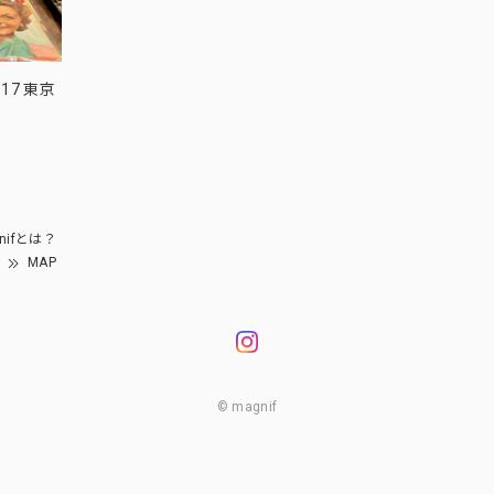
17 東京
nifとは？
MAP
© magnif