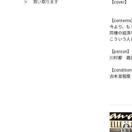
買い取ります
【cover】
【content
今より、も
同棲の経済
こういう人
【person】
川村都 霜
【conditio
古本並程度