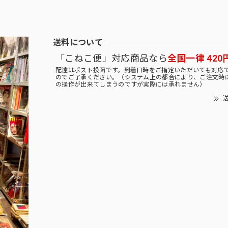
送料について
「こねこ便」対応商品なら
全国一律 420
配達はポスト投函です。到着日時をご指定いただいても対応
のでご了承ください。（システム上の都合により、ご注文時
の操作が出来てしまうのですが実際には承れません）
送