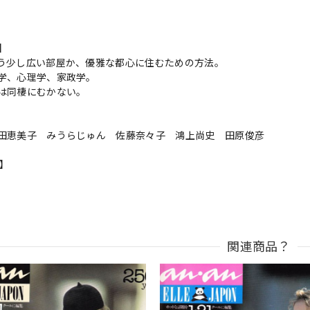
s】
う少し広い部屋か、優雅な都心に住むための方法。
学、心理学、家政学。
は同棲にむかない。
田恵美子 みうらじゅん 佐藤奈々子 鴻上尚史 田原俊彦
n】
関連商品？