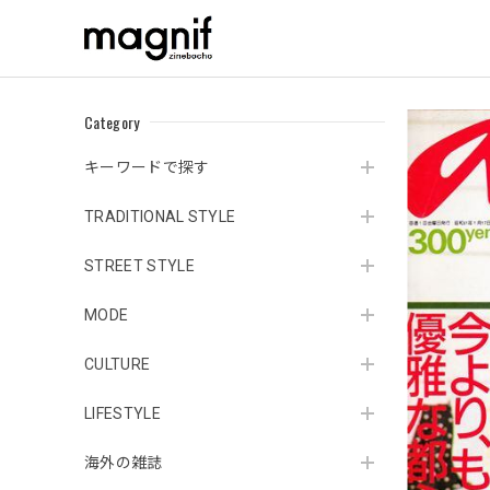
Category
キーワードで探す
TRADITIONAL STYLE
STREET STYLE
MODE
CULTURE
LIFESTYLE
海外の雑誌