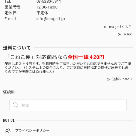
TEL
03-5280-5911
営業時間
12:00-18:00
定休日
不定休
E-mail
info@magnif.jp
magnifとは？
MAP
送料について
「こねこ便」対応商品なら
全国一律 420円
配達はポスト投函です。到着日時をご指定いただいても対応できませんのでご了承
ください。（システム上の都合により、ご注文時に日時指定の操作が出来てしま
うのですが実際には承れません）
送料について
SEARCH
NOTICE
プライバシーポリシー