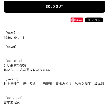
SOLD OUT
Save
【date】
1986．04．18
【cover】
【contents】
少し悪女の感覚
私なら、こんな悪女になりたい。
【person】
村上里佳子 田中りえ 内田春菊 高橋みどり 秋吉久美子 坂本龍
一
【condition】
古本並程度