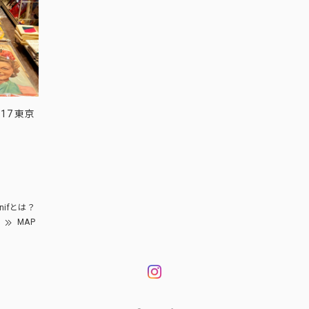
17 東京
nifとは？
MAP