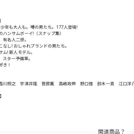
s】
nan 少年も大人も。噂の男たち。177人登場!
のハンサムボーイ!（スナップ集）
、有名人二世。
こなし! おしゃれブランドの男たち。
サム! 新人モデル。
、スター予備軍。
好き！
香川照之 宇津井隆 菅原薫 高嶋政伸 野口強 鈴木一真 江口洋
n】
関連商品？