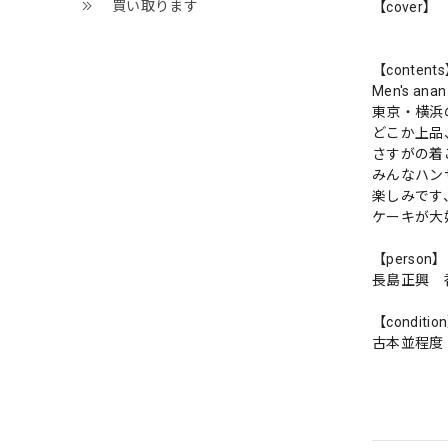
買い取ります
【cover】
【content
Men's a
東京・横浜
どこか上品
さすがの着
みんなハン
楽しみです
ケーキが大
【person】
長島正興 
【conditio
古本並程度