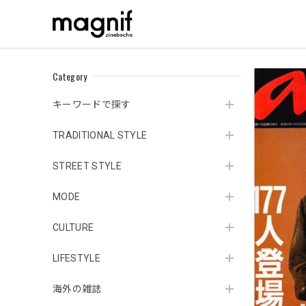
Category
キーワードで探す
TRADITIONAL STYLE
STREET STYLE
MODE
CULTURE
LIFESTYLE
海外の雑誌