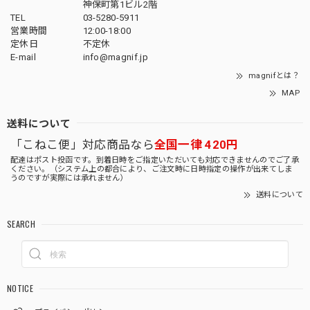
神保町第1ビル2階
TEL
03-5280-5911
営業時間
12:00-18:00
定休日
不定休
E-mail
info@magnif.jp
magnifとは？
MAP
送料について
「こねこ便」対応商品なら
全国一律 420円
配達はポスト投函です。到着日時をご指定いただいても対応できませんのでご了承
ください。（システム上の都合により、ご注文時に日時指定の操作が出来てしま
うのですが実際には承れません）
送料について
SEARCH
NOTICE